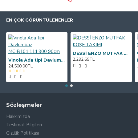
EN ÇOK GÖRÜNTÜLENENLER
DESSİ ENZO MUTFAK KÖŞE TAKIMI
2.292,69TL
Vinola Ada tipi Davlumbaz MCIB101.111.900 90cm
24.500,00TL
Sözleşmeler
Hakkımızda
Teslimat Bilgileri
Gizlilik Politikası