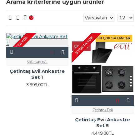
Arama kriterlerine uygun ürünler
0
STOKTA YOK
STOKTA YOK
EN ÇOK SATANLAR
Çetintaş Evii
Çetintaş Evii Ankastre
Set 1
3.999,00TL
Çetintaş Evii
Çetintaş Evii Ankastre
Set 5
4.449,00TL