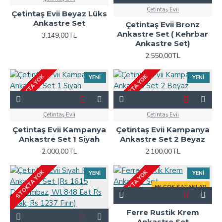
Çetintaş Evii
Çetintaş Evii Beyaz Lüks
Ankastre Set
Çetintaş Evii Bronz
Ankastre Set ( Kehrbar
3.149,00TL
Ankastre Set)
2.550,00TL
STOKTA YOK
STOKTA YOK
YENI
YENI
Çetintaş Evii
Çetintaş Evii
Çetintaş Evii Kampanya
Çetintaş Evii Kampanya
Ankastre Set 1 Siyah
Ankastre Set 2 Beyaz
2.000,00TL
2.100,00TL
STOKTA YOK
STOKTA YOK
YENI
YENI
EN ÇOK SATANLAR
Ferre Rustik Krem
Ankastre Set