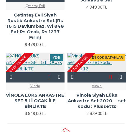
Çetintaş Evii
4.949,00TL
Çetintaş Evii Siyah
Rustik Ankastre Set (Rs
1615 Davlumbaz, Wl 848
Eat Rs Ocak, Rs 1237
Fırın)
9.479,00TL
STOKTA YOK
STOKTA YOK
YENI
EN ÇOK SATANLAR
Vinola
Vinola
VİNOLA LÜKS ANKASTRE
Vinola Siyah Lüks
SET 5 Lİ OCAK İLE
Ankastre Set 2020 -- set
BİRLİKTE
kodu : Plusset12
3.949,00TL
2.879,00TL