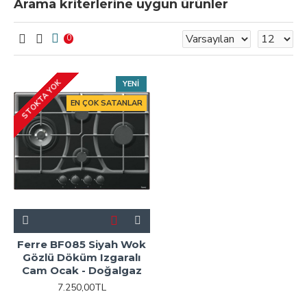
Arama kriterlerine uygun ürünler
0
STOKTA YOK
YENI
EN ÇOK SATANLAR
Ferre BF085 Siyah Wok
Gözlü Döküm Izgaralı
Cam Ocak - Doğalgaz
7.250,00TL