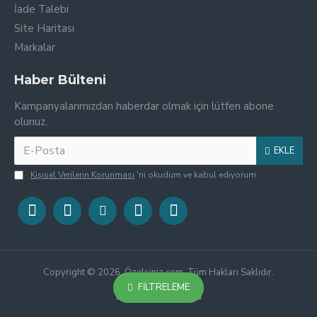
İade Talebi
Site Haritası
Markalar
Haber Bülteni
Kampanyalarımızdan haberdar olmak için lütfen abone
olunuz.
EKLE
Kişisel Verilerin Korunması
'ni okudum ve kabul ediyorum.
Copyright © 2026, Özelsiniz.com, Tüm Hakları Saklıdır.
FILTRELEME