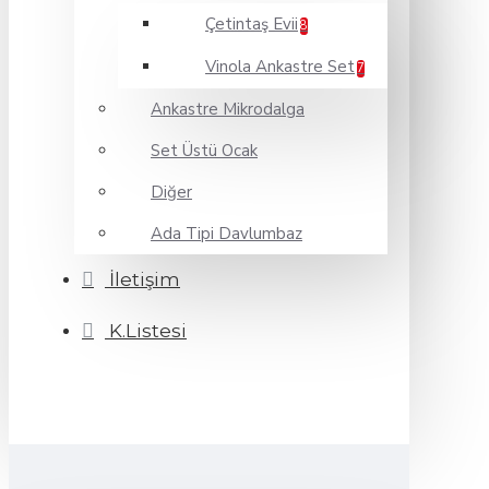
Çetintaş Evii
8
Vinola Ankastre Set
7
Ankastre Mikrodalga
Set Üstü Ocak
Diğer
Ada Tipi Davlumbaz
İletişim
K.Listesi