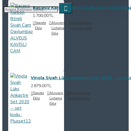
Bacasız Karbon filtreli Siyah Cam Davlumb
1.700,00TL
Sepete
Alışveriş
Karşılaştırma
Ekle
Listeme
listesine ekle
Ekle
Vinola Siyah Lüks Ankastre Set 2020 -- set k
2.879,00TL
Sepete
Alışveriş
Karşılaştırma
Ekle
Listeme
listesine ekle
Ekle