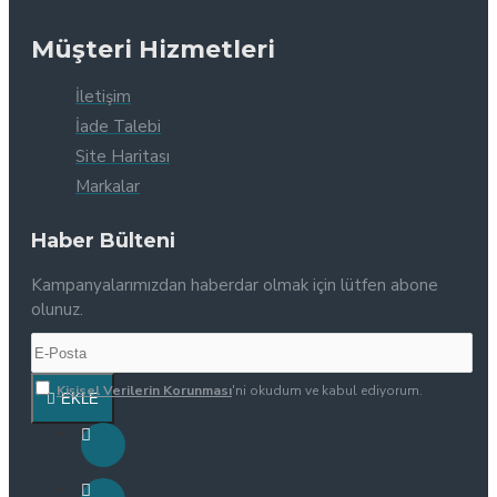
Müşteri Hizmetleri
İletişim
İade Talebi
Site Haritası
Markalar
Haber Bülteni
Kampanyalarımızdan haberdar olmak için lütfen abone
olunuz.
Kişisel Verilerin Korunması
'ni okudum ve kabul ediyorum.
EKLE