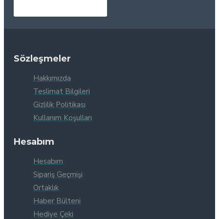
Sözleşmeler
Hakkımızda
Teslimat Bilgileri
Gizlilik Politikası
Kullanım Koşulları
Hesabım
Hesabım
Sipariş Geçmişi
Ortaklık
Haber Bülteni
Hediye Çeki