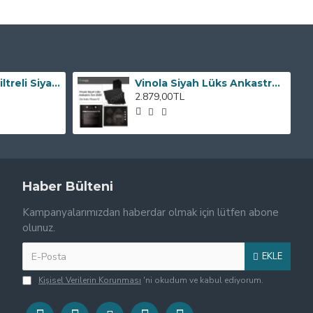
Bacasız Karbon filtreli Siyah Cam Davlumbaz ALVEUS KAVİSLİ CAM
Vinola Siyah Lüks Ankastre Set 2020 -- set kodu : Plusset12
2.879,00TL
Haber Bülteni
Kampanyalarımızdan haberdar olmak için lütfen abone
olunuz.
EKLE
Kişisel Verilerin Korunması
'ni okudum ve kabul ediyorum.