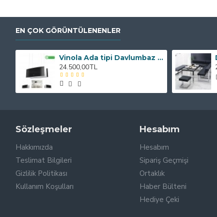
EN ÇOK GÖRÜNTÜLENENLER
Vinola Ada tipi Davlumbaz MCIB101.111.900 90cm
24.500,00TL
Sözleşmeler
Hesabım
Hakkımızda
Hesabım
Teslimat Bilgileri
Sipariş Geçmişi
Gizlilik Politikası
Ortaklık
Kullanım Koşulları
Haber Bülteni
Hediye Çeki