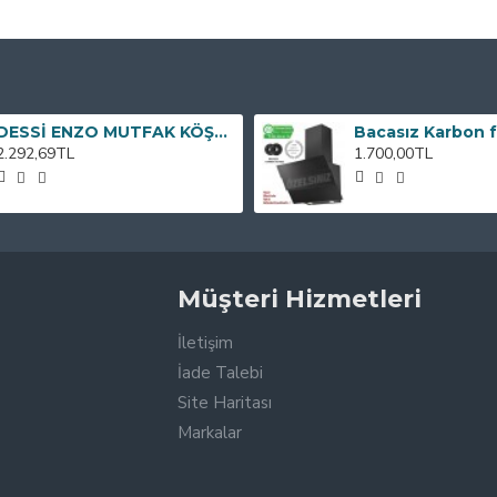
DESSİ ENZO MUTFAK KÖŞE TAKIMI
2.292,69TL
1.700,00TL
Müşteri Hizmetleri
İletişim
İade Talebi
Site Haritası
Markalar