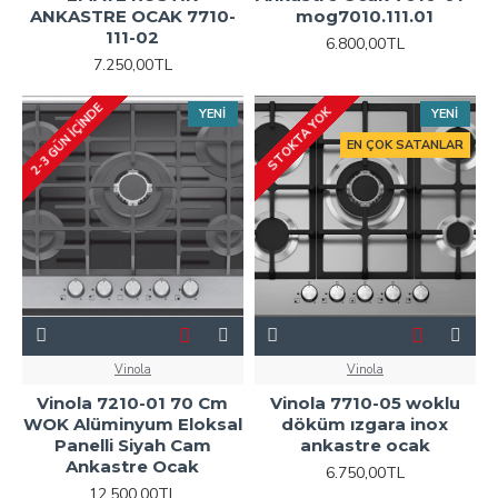
ANKASTRE OCAK 7710-
mog7010.111.01
111-02
6.800,00TL
7.250,00TL
2-3 GÜN IÇINDE
STOKTA YOK
YENI
YENI
EN ÇOK SATANLAR
Vinola
Vinola
Vinola 7210-01 70 Cm
Vinola 7710-05 woklu
WOK Alüminyum Eloksal
döküm ızgara inox
Panelli Siyah Cam
ankastre ocak
Ankastre Ocak
6.750,00TL
12.500,00TL