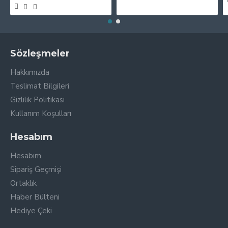
Sözleşmeler
Hakkımızda
Teslimat Bilgileri
Gizlilik Politikası
Kullanım Koşulları
Hesabım
Hesabım
Sipariş Geçmişi
Ortaklık
Haber Bülteni
Hediye Çeki