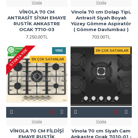
Vinola
Vinola
VİNOLA 70 CM
Vinola 70 cm Dolap Tipi,
ANTRASİT SİYAH EMAYE
Antrasit Siyah Boyalı
RUSTİK ANKASTRE
Yüzey Gömme Aspiratör
OCAK 7710-03
( Gömme Davlumbaz )
7.250,00TL
703,00TL
STOKTA YOK
YENI
EN ÇOK SATANLAR
EN ÇOK SATANLAR
Vinola
Vinola
VİNOLA 70 CM FİLDİŞİ
Vinola 70 cm Siyah Cam
EMAYE RUSTİK
Ankastre Ocak 7010-01 -