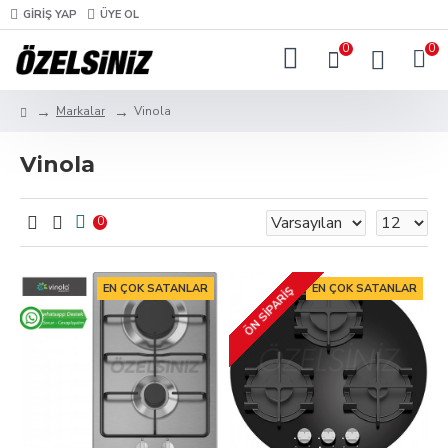
GIRIŞ YAP
ÜYE OL
0
0
Markalar
Vinola
Vinola
0
EN ÇOK SATANLAR
EN ÇOK SATANLAR
ÖN SIPARIŞ