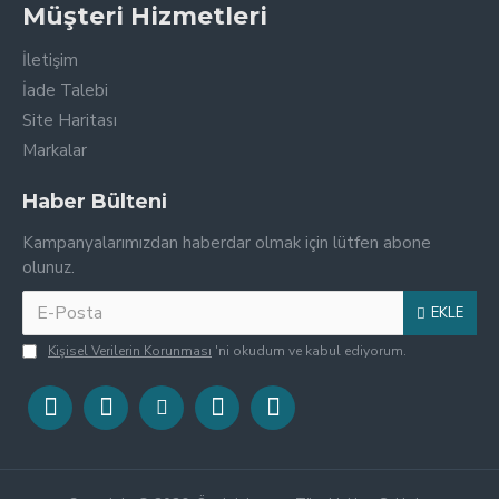
Müşteri Hizmetleri
İletişim
İade Talebi
Site Haritası
Markalar
Haber Bülteni
Kampanyalarımızdan haberdar olmak için lütfen abone
olunuz.
EKLE
Kişisel Verilerin Korunması
'ni okudum ve kabul ediyorum.