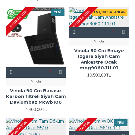
STOKTA YOK
STOKTA YOK
YENI
EN ÇOK SATANLAR
Vinola
Vinola 90 Cm Emaye
Izgara Siyah Cam
Ankastre Ocak
mog9060.111.01
10.500,00TL
Vinola
Vinola 90 Cm Bacasız
Karbon filtreli Siyah Cam
Davlumbaz Mcwb106
4.400,00TL
STOKTA YOK
STOKTA YOK
YENI