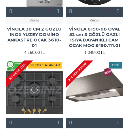
Vinola
Vinola
VİNOLA 30 CM 2 GÖZLÜ
VİNOLA 6190-08 OVAL
INOX YUZEY DOMİNO
52 cm 3 GÖZLÜ GAZLI
ANKASTRE OCAK 3610-
ISIYA DAYANIKLI CAM
01
OCAK MOG.6190.111.01
4.250,00TL
1.048,00TL
2-3 GÜN IÇINDE
STOKTA YOK
EN ÇOK SATANLAR
YENI