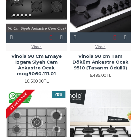
Vinola
Vinola
Vinola 90 Cm Emaye
Vinola 90 cm Tam
Izgara Siyah Cam
Döküm Ankastre Ocak
Ankastre Ocak
9510 (Tasarım Ödüllü)
mog9060.111.01
5.499,00TL
10.500,00TL
STOKTA YOK
YENI