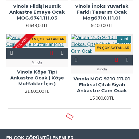
Vinola Fildişi Rustik
Vinola İnoks Yuvarlak
Ankastre Emaye Ocak
Farklı Tasarım Ocak
MOG.6741.111.03
Mog6710.111.01
6.649,00TL
9.400,00TL
STOKTA YOK
EN ÇOK SATANLAR
YENI
EN ÇOK SATANLAR
Vinola
Vinola
Vinola Köşe Tipi
Ankastre Ocak ( Köşe
Vinola MOG.9210.111.01
Mutfaklar İçin )
Eloksal Çıtalı Siyah
Ankastre Cam Ocak
21.500,00TL
15.000,00TL
EN ÇOK GÖRÜNTÜLENENLER