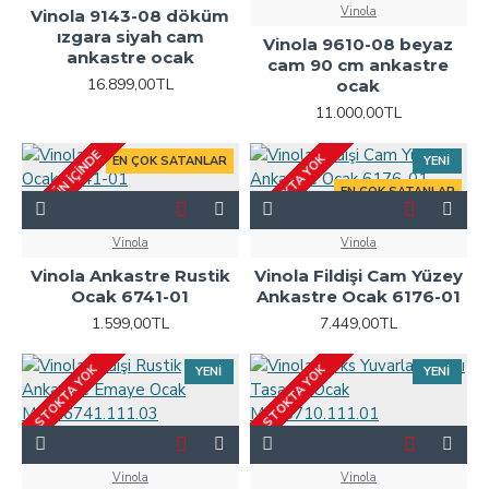
Vinola
Vinola 9143-08 döküm
ızgara siyah cam
Vinola 9610-08 beyaz
ankastre ocak
cam 90 cm ankastre
16.899,00TL
ocak
11.000,00TL
2-3 GÜN IÇINDE
STOKTA YOK
EN ÇOK SATANLAR
YENI
EN ÇOK SATANLAR
Vinola
Vinola
Vinola Ankastre Rustik
Vinola Fildişi Cam Yüzey
Ocak 6741-01
Ankastre Ocak 6176-01
1.599,00TL
7.449,00TL
STOKTA YOK
STOKTA YOK
YENI
YENI
Vinola
Vinola