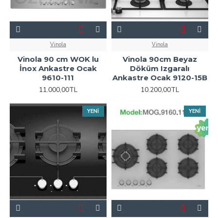
Vinola
Vinola
Vinola 90 cm WOK lu
Vinola 90cm Beyaz
İnox Ankastre Ocak
Döküm Izgaralı
9610-111
Ankastre Ocak 9120-15B
11.000,00TL
10.200,00TL
YENI
YENI