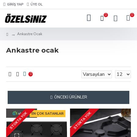
GIRIŞ YAP
ÜYE OL
0
0
Ankastre Ocak
Ankastre ocak
0
ÖNCEKI ÜRÜNLER
STOKTA YOK
STOKTA YOK
EN ÇOK SATANLAR