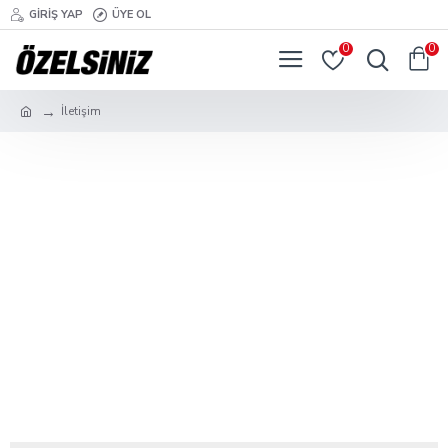
GIRIŞ YAP
ÜYE OL
0
0
İletişim