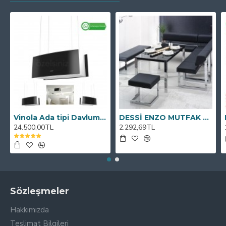
Vinola Ada tipi Davlumbaz MCIB101.111.900 90cm
DESSİ ENZO MUTFAK KÖŞE TAKIMI
24.500,00TL
2.292,69TL
Sözleşmeler
Hakkımızda
Teslimat Bilgileri