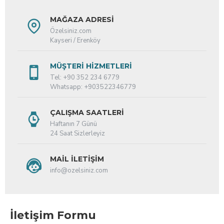
MAĞAZA ADRESI
Özelsiniz.com
Kayseri / Erenköy
MÜŞTERI HIZMETLERI
Tel: +90 352 234 6779
Whatsapp: +903522346779
ÇALIŞMA SAATLERI
Haftanın 7 Günü
24 Saat Sizlerleyiz
MAIL İLETIŞIM
info@ozelsiniz.com
İletişim Formu