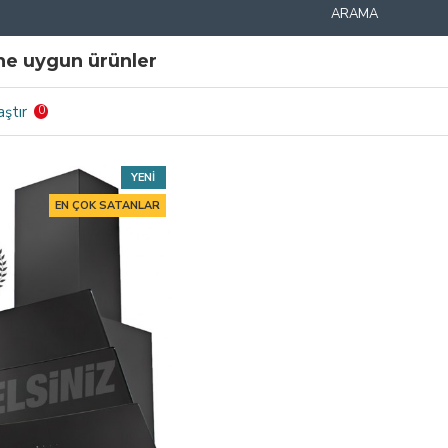
ARAMA
ine uygun ürünler
aştır
0
YENI
EN ÇOK SATANLAR