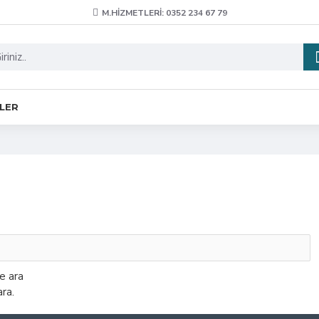
M.HIZMETLERI: 0352 234 67 79
ELER
de ara
ra.