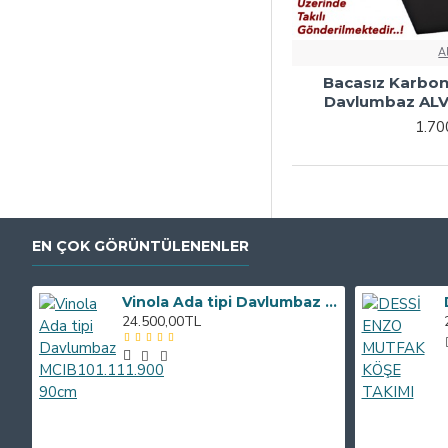
A
Bacasız Karbon 
Davlumbaz ALV
1.70
EN ÇOK GÖRÜNTÜLENENLER
Vinola Ada tipi Davlumbaz MCIB101.111.900 90cm
24.500,00TL