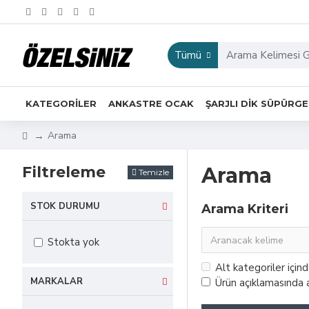
Tümü
KATEGORİLER
ANKASTRE OCAK
ŞARJLI DIK SÜPÜRG
Arama
Filtreleme
Arama
Temizle
STOK DURUMU
Arama Kriteri
Stokta yok
Alt kategoriler için
MARKALAR
Ürün açıklamasında a