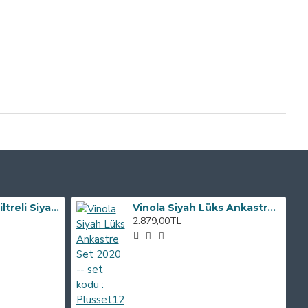
Bacasız Karbon filtreli Siyah Cam Davlumbaz ALVEUS KAVİSLİ CAM
Vinola Siyah Lüks Ankastre Set 2020 -- set kodu : Plusset12
2.879,00TL