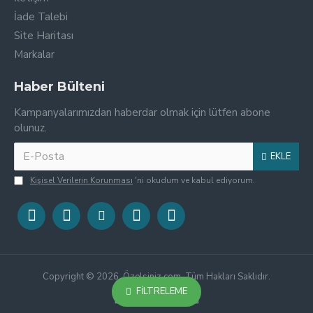
İade Talebi
Site Haritası
Markalar
Haber Bülteni
Kampanyalarımızdan haberdar olmak için lütfen abone
olunuz.
EKLE
Kişisel Verilerin Korunması
'ni okudum ve kabul ediyorum.
Copyright © 2026, Özelsiniz.com, Tüm Hakları Saklıdır.
FILTRELEME