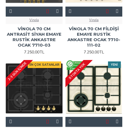
Vinola
Vinola
VİNOLA 70 CM
VİNOLA 70 CM FİLDİŞİ
ANTRASİT SİYAH EMAYE
EMAYE RUSTİK
RUSTİK ANKASTRE
ANKASTRE OCAK 7710-
OCAK 7710-03
111-02
7.250,00TL
7.250,00TL
2-3 GÜN IÇINDE
STOKTA YOK
EN ÇOK SATANLAR
YENI