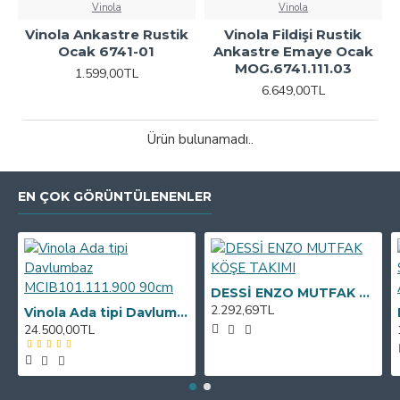
Vinola
Vinola
Vinola Ankastre Rustik
Vinola Fildişi Rustik
Ocak 6741-01
Ankastre Emaye Ocak
MOG.6741.111.03
1.599,00TL
6.649,00TL
Ürün bulunamadı..
EN ÇOK GÖRÜNTÜLENENLER
DESSİ ENZO MUTFAK KÖŞE TAKIMI
2.292,69TL
Vinola Ada tipi Davlumbaz MCIB101.111.900 90cm
24.500,00TL